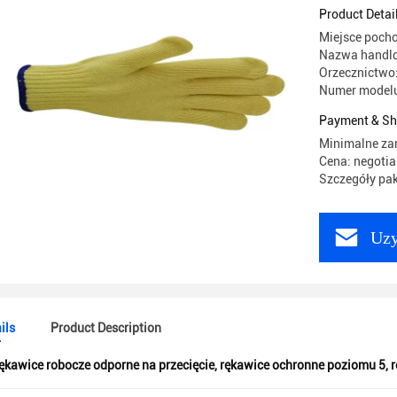
Product Detai
Miejsce poch
Nazwa handl
Orzecznictwo
Numer modelu
Payment & Sh
Minimalne za
Cena: negotia
Szczegóły pa
Uzy
ils
Product Description
ękawice robocze odporne na przecięcie
,
rękawice ochronne poziomu 5
,
r