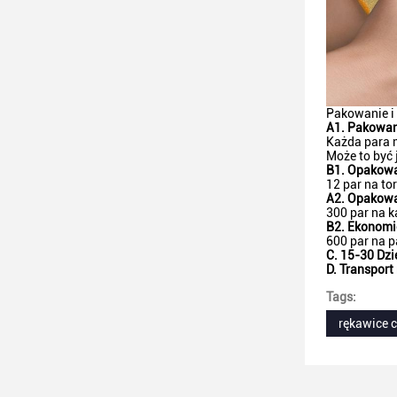
Pakowanie i
A1.
Pakowan
Każda para m
Może to być 
B1.
Opakowa
12 par na to
A2.
Opakowa
300 par na k
B2.
Ekonomi
600 par na p
C. 15-30 Dzi
D. Transport
Tags:
rękawice c