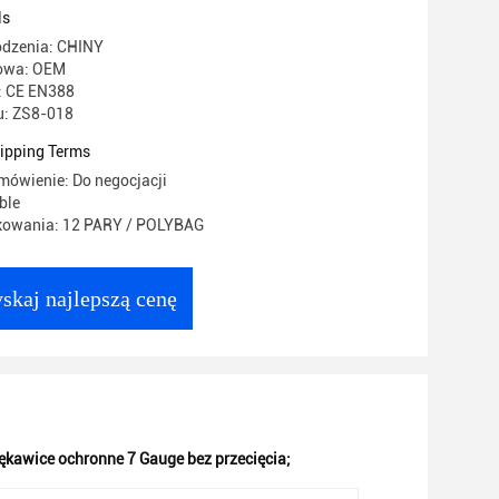
ls
odzenia: CHINY
owa: OEM
: CE EN388
: ZS8-018
ipping Terms
mówienie: Do negocjacji
ble
kowania: 12 PARY / POLYBAG
skaj najlepszą cenę
ękawice ochronne 7 Gauge bez przecięcia;