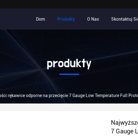
Dom
Produkty
O Nas
Skontaktuj Si
produkty
ści rękawice odporne na przecięcie 7 Gauge Low Temperature Full Prot
Najwyższe
7 Gauge L