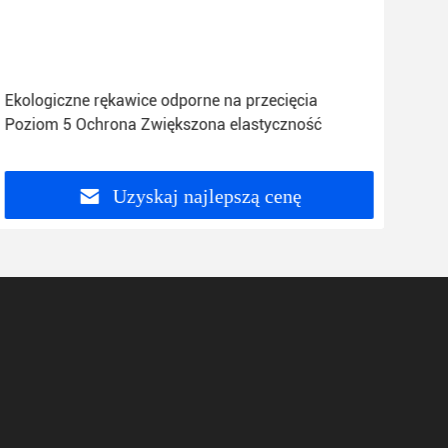
Ekologiczne rękawice odporne na przecięcia
Dzi
Poziom 5 Ochrona Zwiększona elastyczność
Wit
Uzyskaj najlepszą cenę