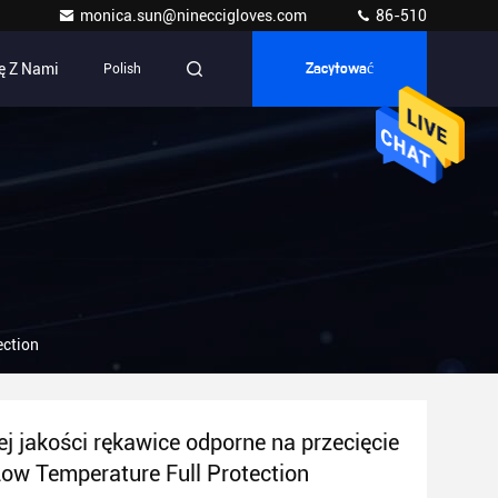
monica.sun@nineccigloves.com
86-510
ę Z Nami
Polish
Zacytować
ection
j jakości rękawice odporne na przecięcie
ow Temperature Full Protection