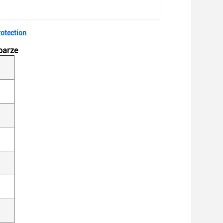
rotection
parze