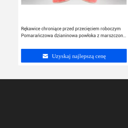
ne
Rękawice chroniące przed przecięciem roboczym
Pomarańczowa dzianinowa powłoka z marszczonej
lateksu
Uzyskaj najlepszą cenę