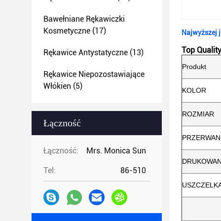
Bawełniane Rękawiczki
Kosmetyczne
(17)
Najwyższej j
Top Qualit
Rękawice Antystatyczne
(13)
Produkt
Rękawice Niepozostawiające
Włókien
(5)
KOLOR
ROZMIAR
Łączność
PRZERWANIE
Łączność:
Mrs. Monica Sun
DRUKOWANI
Tel:
86-510
USZCZELK