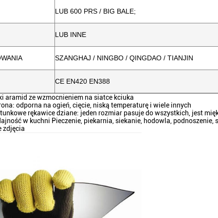
LUB 600 PRS / BIG BALE;
LUB INNE
OWANIA
SZANGHAJ / NINGBO / QINGDAO / TIANJIN
CE EN420 EN388
ki aramid ze wzmocnieniem na siatce kciuka
rona: odporna na ogień, cięcie, niską temperaturę i wiele innych
unkowe rękawice dziane: jeden rozmiar pasuje do wszystkich, jest miękki
ajność w kuchni Pieczenie, piekarnia, siekanie, hodowla, podnoszenie, st
 zdjęcia