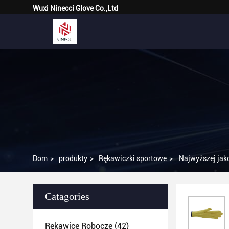
Wuxi Ninecci Glove Co.,Ltd
Dom
>
produkty
>
Rękawiczki sportowe
>
Najwyższej jako
Catagories
Rękawice Robocze
(42)