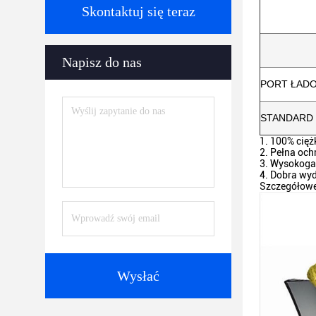
Skontaktuj się teraz
Napisz do nas
PORT ŁAD
STANDARD
1. 100% cięż
2. Pełna och
3. Wysokogat
4. Dobra wyd
Szczegółowe
Wysłać