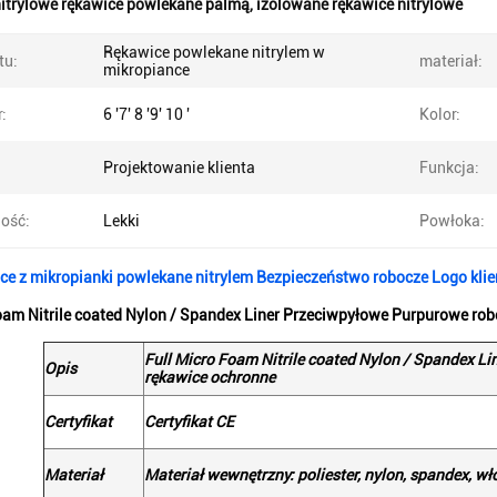
itrylowe rękawice powlekane palmą
,
izolowane rękawice nitrylowe
Rękawice powlekane nitrylem w
tu:
materiał:
mikropiance
:
6 '7' 8 '9' 10 '
Kolor:
Projektowanie klienta
Funkcja:
ość:
Lekki
Powłoka:
ce z mikropianki powlekane nitrylem Bezpieczeństwo robocze Logo klie
oam Nitrile coated Nylon / Spandex Liner Przeciwpyłowe Purpurowe ro
Full Micro Foam Nitrile coated Nylon / Spandex L
Opis
rękawice ochronne
Certyfikat
Certyfikat CE
Materiał
Materiał wewnętrzny: poliester, nylon, spandex, w