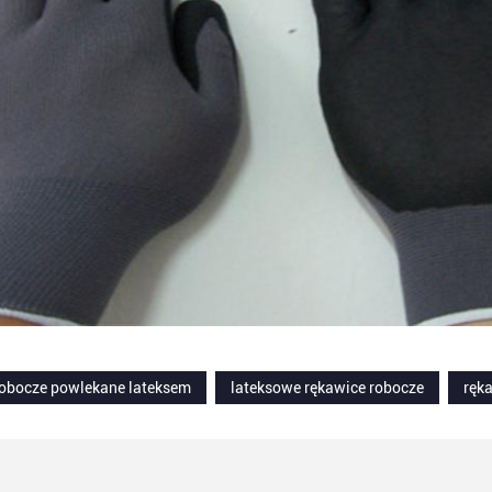
robocze powlekane lateksem
lateksowe rękawice robocze
ręk