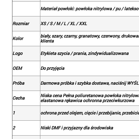
Materiał powłoki: powłoka nitrylowa / pu / lateks
Rozmiar
XS / S / M / L / XL / XXL
biały, szary, czarny, granatowy, czerwony, druko
Kolor
klienta
Logo
Etykieta szycia / prania, zindywidualizowana
OEM
Do przyjęcia
Próba
Darmowa próbka i szybka dostawa, naciśnij WYŚLI
Niska cena Pełna poliuretanowa powłoka nitrylo
Cecha
elastanowa rękawica ochronna przeciwkurzowa
1
ochrona przed olejem, cięcie i przebijanie, przebici
2
Niski DMF i przyjazny dla środowiska