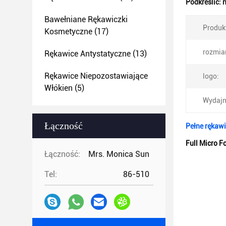
Podkreślić:
n
Bawełniane Rękawiczki
Produk
Kosmetyczne
(17)
rozmiar
Rękawice Antystatyczne
(13)
Rękawice Niepozostawiające
logo:
Włókien
(5)
Wydajn
Łączność
Pełne rękawi
Full Micro F
Łączność:
Mrs. Monica Sun
Tel:
86-510