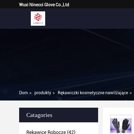
Wuxi Ninecci Glove Co.,Ltd
Dom
>
produkty
>
Rękawiczki kosmetyczne nawilżające
>
Catagories
Rękawice Robocze
(42)