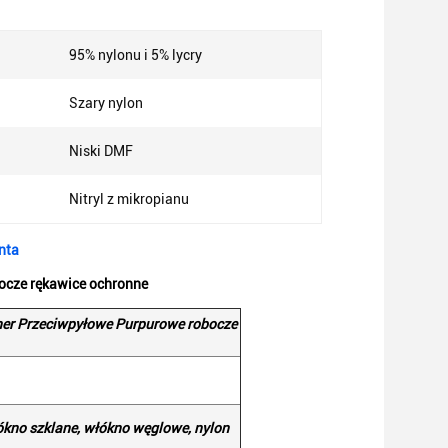
95% nylonu i 5% lycry
Szary nylon
Niski DMF
Nitryl z mikropianu
nta
bocze rękawice ochronne
iner Przeciwpyłowe Purpurowe robocze
łókno szklane, włókno węglowe, nylon