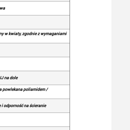
owa
wany w kwiaty, zgodnie z wymaganiami
J na dole
wa powlekana poliamidem /
e i odporność na ścieranie