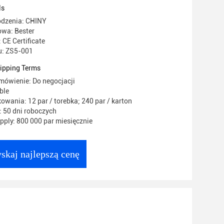
ls
odzenia: CHINY
wa: Bester
 CE Certificate
: ZS5-001
ipping Terms
mówienie: Do negocjacji
ble
owania: 12 par / torebka; 240 par / karton
 50 dni roboczych
ply: 800 000 par miesięcznie
skaj najlepszą cenę