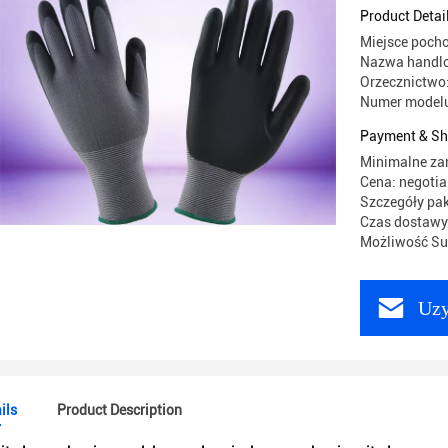
Product Detai
Miejsce poch
Nazwa handlo
Orzecznictwo:
Numer modelu
Payment & Sh
Minimalne za
Cena: negotia
Szczegóły pak
Czas dostawy:
Możliwość Sup
Uzy
ils
Product Description