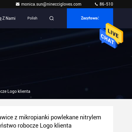
monica.sun@nineccigloves.com
86-510
ę Z Nami
Polish
Zacytować
cze Logo klienta
awice z mikropianki powlekane nitrylem
ństwo robocze Logo klienta