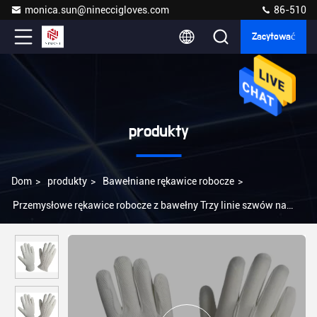
monica.sun@nineccigloves.com
86-510
Zacytować
produkty
Dom
>
produkty
>
Bawełniane rękawice robocze
>
Przemysłowe rękawice robocze z bawełny Trzy linie szwów na
plecach Długa żywotność