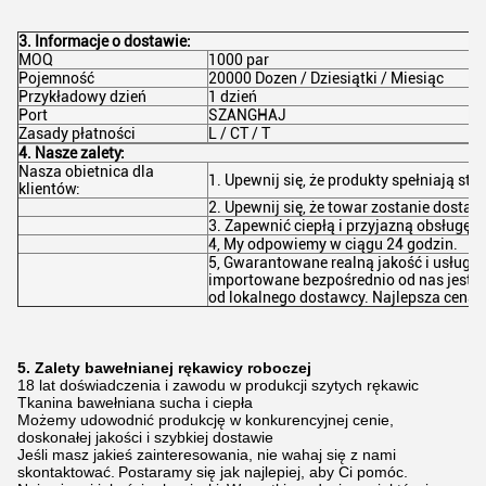
3. Informacje o dostawie:
MOQ
1000 par
Pojemność
20000 Dozen / Dziesiątki / Miesiąc
Przykładowy dzień
1 dzień
Port
SZANGHAJ
Zasady płatności
L / CT / T
4. Nasze zalety:
Nasza obietnica dla
1. Upewnij się, że produkty spełniają sta
klientów:
2. Upewnij się, że towar zostanie dostar
3. Zapewnić ciepłą i przyjazną obsługę i
4, My odpowiemy w ciągu 24 godzin.
5, Gwarantowane realną jakość i usługi, 
importowane bezpośrednio od nas jest tak
od lokalnego dostawcy. Najlepsza cena i
5. Zalety bawełnianej rękawicy roboczej
18 lat doświadczenia i zawodu w produkcji szytych rękawic
Tkanina bawełniana sucha i ciepła
Możemy udowodnić produkcję w konkurencyjnej cenie,
doskonałej jakości i szybkiej dostawie
Jeśli masz jakieś zainteresowania, nie wahaj się z nami
skontaktować.
Postaramy się jak najlepiej, aby Ci pomóc.