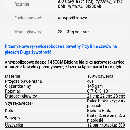
6(21CM);
6 (21 CM);
7(22CM);
7 (22
Rozmiar:
CM);
8(23CM);
8(23CM);
Funkcjonować:
Antypoślizgowe
Waga rękawicy:
28 ~ 30g na parę
Przemysłowe rękawice robocze z bawełny Trzy linie szwów na
plecach Długa żywotność
Antypoślizgowe daszki 145GSM Bielone białe kelnerowe rękawice
robocze z bawełny przemysłowej z trzema łączeniami Linie z tyłu
Materiał
100% bawełna
Przędza bawełniana
40s
Ciężar tkaniny
145 gsm
Rozmiar
6 '7' 8 '9' 10 '
Długość rękawicy
21 cm; 22 cm; 23 cm; 2
Palec blokujący; z trz
Styl rękawiczek
plecach
Kolor
Bielona Biała
Biały; Czerwony; Czarny
Wiążący
niebieski
Uszczelka
12 par / torebka; 300 p