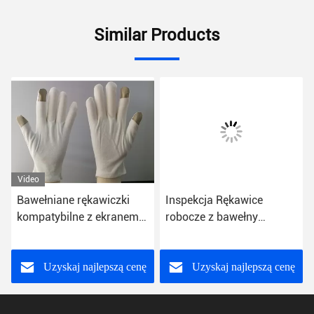
Similar Products
Video
Bawełniane rękawiczki
Inspekcja Rękawice
kompatybilne z ekranem
robocze z bawełny
dotykowym Smart Iphone
ochronnej Ciężkie
z telefonem srebrne apple
rękawice dla mężczyzn
smart iphone touch gry w
Uzyskaj najlepszą cenę
Uzyskaj najlepszą cenę
gry