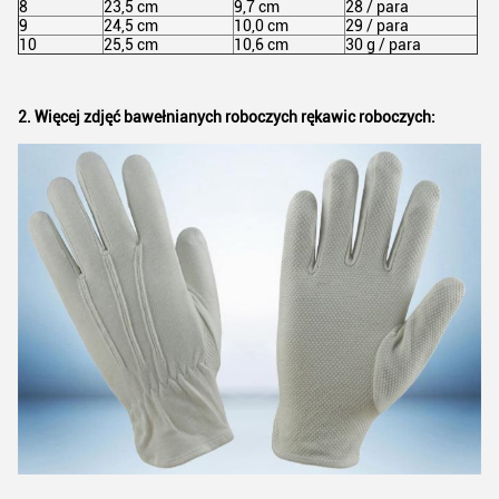
8
23,5 cm
9,7 cm
28 / para
9
24,5 cm
10,0 cm
29 / para
10
25,5 cm
10,6 cm
30 g / para
2. Więcej zdjęć bawełnianych roboczych rękawic roboczych: