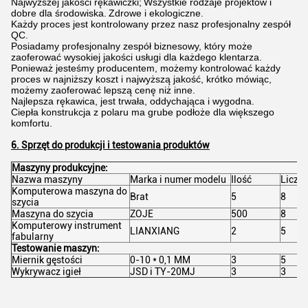
Najwyższej jakości rękawiczki;
Wszystkie rodzaje projektów i
dobre dla środowiska.
Zdrowe i ekologiczne.
Każdy proces jest kontrolowany przez nasz profesjonalny zespół
QC.
Posiadamy profesjonalny zespół biznesowy, który może
zaoferować wysokiej jakości usługi dla każdego klentarza.
Ponieważ jesteśmy producentem, możemy kontrolować każdy
proces w najniższy koszt i najwyższą jakość, krótko mówiąc,
możemy zaoferować lepszą cenę niż inne.
Najlepsza rękawica, jest trwała, oddychająca i wygodna.
Ciepła konstrukcja z polaru ma grube podłoże dla większego
komfortu.
6. Sprzęt do produkcji i testowania produktów
Maszyny produkcyjne:
Nazwa maszyny
Marka i numer modelu
Ilość
Liczb
Komputerowa maszyna do
Brat
5
8
szycia
Maszyna do szycia
ZOJE
500
8
Komputerowy instrument
LIANXIANG
2
5
fabularny
Testowanie maszyn:
Miernik gęstości
0-10 * 0,1 MM
3
5
Wykrywacz igieł
JSD i TY-20MJ
3
3