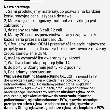
Nasza przewaga
1, Sami produkujemy materiały, co pozwala na bardziej
konkurencyjną cenę i szybszą dostawę.
2, Materiał jest ekologiczny.
materiał z recyklingu jest
zabroniony
3, dostępny rozmiar 6 cali-12 cali
4, Mamy 20 serii bezpieczeństwa pracy i zapewnić, że
każda seria przeszła standard CE.
5, Oferujemy usługi ODM i przesłać różne style, najnowsze
projekty co miesiąc dla naszych klientów.
również możemy
zrobić zamówienie OEM.
6, można wystawić list gwarancyjny jakości.
7, Wadliwa kontrola proporcji tylko 1%
8, do portu w Szanghaju jest tylko 2 godziny.
9, Posiadamy laboratorium.
Wuxi Bester Knitting Manufacturing Co., Ltd
ma ponad 17 lat
doświadczenia jako lider w dziedzinie środków ochrony
indywidualnej (PPE). Posiadamy jednego z największych
producentów rękawic w Chinach, produkującego rękawice i
handlującego. Dostarczamy również
nitrylowe rękawice do
zanurzania, rękawice lateksowe do zanurzania, rękawice
poliuretanowe, rękawice ochronne
z
PCW, rękawice chroniące
przed przecięciem, rękawice odporne na ciepło, rękawice z
dzianiny String, rękawice ogrodnicze, rękawice z kropkami z PCW,