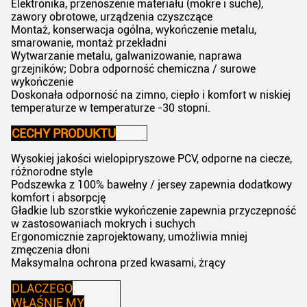
Elektronika, przenoszenie materiału (mokre i suche),
zawory obrotowe, urządzenia czyszczące
Montaż, konserwacja ogólna, wykończenie metalu,
smarowanie, montaż przekładni
Wytwarzanie metalu, galwanizowanie, naprawa
grzejników; Dobra odporność chemiczna / surowe
wykończenie
Doskonała odporność na zimno, ciepło i komfort w niskiej
temperaturze w temperaturze -30 stopni.
CECHY PRODUKTU
Wysokiej jakości wielopipryszowe PCV, odporne na ciecze,
różnorodne style
Podszewka z 100% bawełny / jersey zapewnia dodatkowy
komfort i absorpcję
Gładkie lub szorstkie wykończenie zapewnia przyczepność
w zastosowaniach mokrych i suchych
Ergonomicznie zaprojektowany, umożliwia mniej
zmęczenia dłoni
Maksymalna ochrona przed kwasami, żrący
DLACZEGO
WŁAŚNIE MY