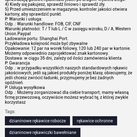
4) Kiedy się pakujesz, sprawdź liniowo i sprawdź zły.
5) Przed umieszczeniem w magazynie, kontroler jakości otwiera
kartony, aby sprawdzić punkt.
P: Warunki i usługa:
Odp .: Warunki handlowe: FOB, CIF, CNF
Warunki płatności: T / T lub L / C w zasięgu wzroku, D / A, Western
Union.Paypal
Ładowanie portu: Shanghai Port.
Przykładowa kolejność może być zbywalne
Opakowanie: 12 par na worek foliowy, 120 lub 240 par w kartonie.
Możemy odpowiednio zaprojektować znak kartonowy.
Dostawa: w ciągu 35 dni, zależy od ilości zamówienia klienta
P: Gwarancja
Odp .: w przypadku wszystkich naszych standardowych rękawic
jakościowych, jeśli są jakieś produkty poniżej klasy, obiecujemy, że
jeśli chcesz zwrócić ładunki, przyjmujemy je bez żadnych
opóźnień.
P: Usługa wysyłkowa
Odp .: Możemy zorganizować dla ciebie transport; mamy własną
firmę przewozową, oczywiście możesz wybrać tę, z której zwykle
korzystasz
Tags:
dzianinowe rękawice robocze
rękawice ochronne
dzianinowe rękawiczki bawełniane