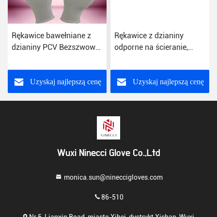
Rękawice bawełniane z
Rękawice z dzianiny
dzianiny PCV Bezszwowe
odporne na ścieranie,
materiały budowlane
rękawice bawełniane z
nietoksyczne
kropkami z PCV Bezpłatne
próbki
Uzyskaj najlepszą cenę
Uzyskaj najlepszą cenę
Wuxi Ninecci Glove Co.,Ltd
monica.sun@nineccigloves.com
86-510
Nr 5, Lianxin Road, miasto Xibei, dystrykt Xishan, Wuxi,