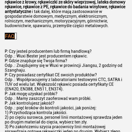
rękawice z krowy, rękawiczki ze skóry wieprzowej, lateks domowy
rękawice, rękawice z PE, rękawice do badania winylowe, rękawice
antystatyczne
i tak dalej, które mają zastosowanie w
gospodarstwie domowym, medycznym, elektronicznym,
rolniczym, mechanicznym, motoryzacyjnym, górnictwie,
budownictwie, spawaniu, przemyśle części metalowych.
FAQ
P: Czy jesteś producentem lub firmą handlową?
Odp .: Wuxi Bester jest producentem rękawic.
P: Gdzie znajduje się Twoja firma?
Odp .: Znajdujemy się w Wuxi w prowincji Jiangsu, 2 godziny od
Szanghaju.
P: Czy posiadasz certyfikat CE swoich produktów?
Odp .: Współpracujemy z laboratoriami testowymi CTC, SATRA i
TUV od wielu lat. Większość rękawic posiada certyfikaty CE
(EN420, EN388, EN511, EN374).
P: Jak mogę uzyskać próbki?
Odp .: Mamy zaszczyt zaoferować wam próbki.
P: Jak kontrolujesz jakość?
Odp .: pięć kroków do kontroli jakości, jak poniżej:
1) Przychodząca kontrola jakości.
2) po cięciu surowca, personel linii montażowej sprawdza jeden
po drugim materiał do cięcia, wybierz ten zły.
3) Po zakończeniu szycia pracownicy linii montażowej
sprawdzają gotowe rękawiczki jeden po drugim. Wybierz złego.