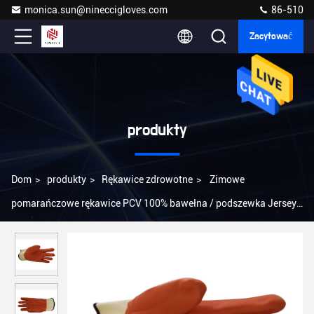
monica.sun@nineccigloves.com
86-510
Zacytować
produkty
Dom
>
produkty
>
Rękawice zdrowotne
>
Zimowe
pomarańczowe rękawice PCV 100% bawełna / podszewka Jersey
zapewnia dodatkowy komfort