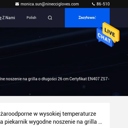
monica.sun@nineccigloves.com
86-510
ę Z Nami
Polish
Zacytować
e noszenie na grilla o długości 26 cm Certyfikat EN407 ZS7-
żaroodporne w wysokiej temperaturze
a piekarnik wygodne noszenie na grilla o