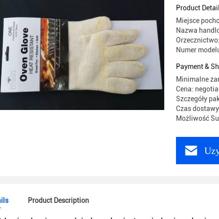
długości 
Product Detai
Miejsce poch
Nazwa handlo
Orzecznictwo
Numer modelu
Payment & Sh
Minimalne za
Cena: negotia
Szczegóły pak
Czas dostawy:
Możliwość Sup
Uzy
ils
Product Description