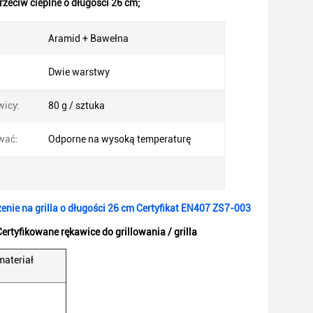
rzeciw cieplne o długości 26 cm;
Aramid + Bawełna
Dwie warstwy
icy:
80 g / sztuka
wać:
Odporne na wysoką temperaturę
nie na grilla o długości 26 cm Certyfikat EN407 ZS7-003
tyfikowane rękawice do grillowania / grilla
materiał