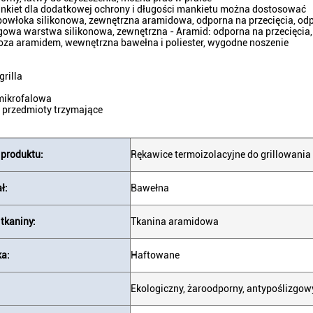
ankiet dla dodatkowej ochrony i długości mankietu można dostosować
powłoka silikonowa, zewnętrzna aramidowa, odporna na przecięcia, odpo
gowa warstwa silikonowa, zewnętrzna - Aramid: odporna na przecięcia, 
poza aramidem, wewnętrzna bawełna i poliester, wygodne noszenie
grilla
mikrofalowa
 przedmioty trzymające
 produktu:
Rękawice termoizolacyjne do grillowania
ł:
Bawełna
tkaniny:
Tkanina aramidowa
ka:
Haftowane
Ekologiczny, żaroodporny, antypoślizgowy