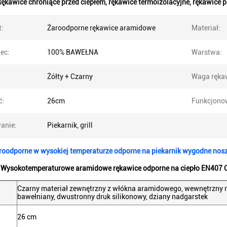
ękawice chroniące przed ciepłem
,
rękawice termoizolacyjne
,
rękawice p
t:
Żaroodporne rękawice aramidowe
Materiał:
ec:
100% BAWEŁNA
Warstwa:
Żółty + Czarny
Waga rękaw
ć:
26cm
Funkcjono
anie:
Piekarnik, grill
oodporne w wysokiej temperaturze odporne na piekarnik wygodne nosze
 Wysokotemperaturowe aramidowe rękawice odporne na ciepło EN407 Cer
Czarny materiał zewnętrzny z włókna aramidowego, wewnętrzny 
bawełniany, dwustronny druk silikonowy, dziany nadgarstek
26 cm