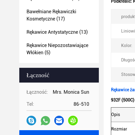
Podkreślić:
R
Bawełniane Rękawiczki
produk
Kosmetyczne
(17)
Liniowi
Rękawice Antystatyczne
(13)
Rękawice Niepozostawiające
Kolor:
Włókien
(5)
Długoś
Łączność
Stosow
Rękawice żar
Łączność:
Mrs. Monica Sun
932F (500C)
Tel:
86-510
Opis
Rozmiar