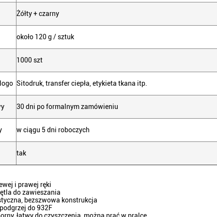
Żółty + czarny
około 120 g / sztuk
1000 szt
logo
Sitodruk, transfer ciepła, etykieta tkana itp.
wy
30 dni po formalnym zamówieniu
y
w ciągu 5 dni roboczych
tak
ewej i prawej ręki
ętla do zawieszania
astyczna, bezszwowa konstrukcja
 podgrzej do 932F
orny, łatwy do czyszczenia, można prać w pralce