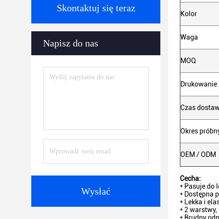
Skontaktuj się teraz
Kolor
Waga
Napisz do nas
MOQ
Drukowanie 
Czas dosta
Okres próbn
OEM / ODM
Cecha:
* Pasuje do l
Wysłać
* Dostępna p
* Lekka i el
* 2 warstwy,
* Brudny odp