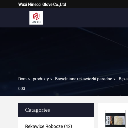
Wuxi Ninecci Glove Co.,Ltd
Dom
>
produkty
>
Bawełniane rękawiczki paradne
>
Ręka
003
Catagories
Rękawice Robocze
(42)