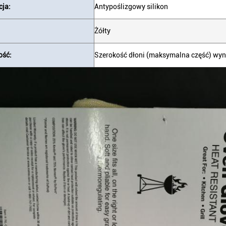
cja:
Antypoślizgowy silikon
Żółty
ość:
Szerokość dłoni (maksymalna część) wyn