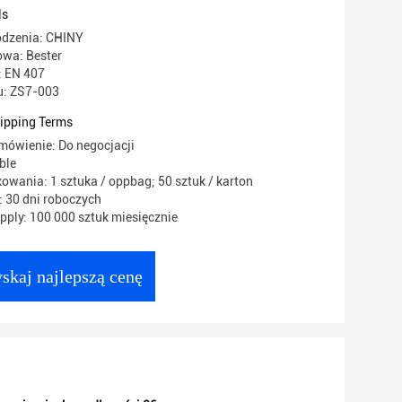
26 cm Certyfikat EN407 ZS7-003
ls
odzenia: CHINY
wa: Bester
: EN 407
: ZS7-003
ipping Terms
mówienie: Do negocjacji
ble
owania: 1 sztuka / oppbag; 50 sztuk / karton
 30 dni roboczych
ply: 100 000 sztuk miesięcznie
skaj najlepszą cenę