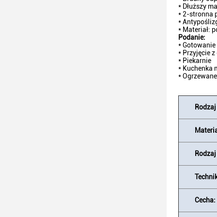
* Dłuższy m
* 2-stronna 
* Antypośliz
* Materiał: 
Podanie:
* Gotowanie
* Przyjęcie z 
* Piekarnie
* Kuchenka 
* Ogrzewane
Rodzaj
Materia
Rodzaj 
Techni
Cecha: