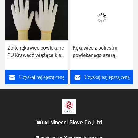
Żółte rękawice powlekane
Rękawice z poliestru
PU Krawędź wiążąca klej
powlekanego szarą
topliwy ze 100% dzianiny
poliuretanową,
z dzianiny nylonowej
poliuretanowe rękawice
robocze antystatyczne
Uzyskaj najlepszą cenę
Uzyskaj najlepszą cenę
Wuxi Ninecci Glove Co.,Ltd
monica.sun@nineccigloves.com