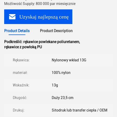
Możliwość Supply: 800 000 par miesięcznie
Uzyskaj najlepszą cenę
Product Details
Product Description
Podkreślić:
rękawice powlekane poliuretanem
,
rękawice z powłoką PU
Rękawica:
Nylonowy wkład 13G
materiał:
100% nylon
Wskaźnik:
13g
Długość:
Duży 23,5 cm
Drukuj:
Sitodruk lub transfer ciepła / OEM