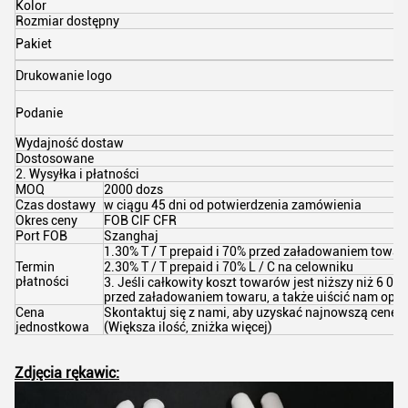
Kolor
c
Rozmiar dostępny
9
1
Pakiet
2
W
Drukowanie logo
k
P
Podanie
r
c
Wydajność dostaw
5
Dostosowane
O
2. Wysyłka i płatności
MOQ
2000 dozs
Czas dostawy
w ciągu 45 dni od potwierdzenia zamówienia
Okres ceny
FOB CIF CFR
Port FOB
Szanghaj
1.30% T / T prepaid i 70% przed załadowaniem towar
Termin
2.30% T / T prepaid i 70% L / C na celowniku
płatności
3. Jeśli całkowity koszt towarów jest niższy niż 6 00
przed załadowaniem towaru, a także uiścić nam opłat
Cena
Skontaktuj się z nami, aby uzyskać najnowszą cenę
jednostkowa
(Większa ilość, zniżka więcej)
Zdjęcia rękawic: