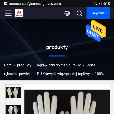
monica.sun@nineccigloves.com
86-510
Zacytować
produkty
Dom
>
produkty
>
Rękawiczki do manicure UV
>
Żółte
rękawice powlekane PU Krawędź wiążąca klej topliwy ze 100%
dzianiny z dzianiny nylonowej