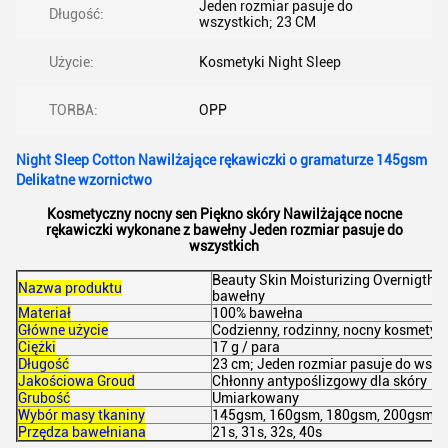
Jeden rozmiar pasuje do
Długość:
wszystkich; 23 CM
Użycie:
Kosmetyki Night Sleep
TORBA:
OPP
Night Sleep Cotton Nawilżające rękawiczki o gramaturze 145gsm
Delikatne wzornictwo
Kosmetyczny nocny sen Piękno skóry Nawilżające nocne
rękawiczki wykonane z bawełny Jeden rozmiar pasuje do
wszystkich
Beauty Skin Moisturizing Overnigth 
Nazwa produktu
bawełny
Materiał
100% bawełna
Główne użycie
Codzienny, rodzinny, nocny kosmetyk
Ciężki
17 g / para
Długość
23 cm; Jeden rozmiar pasuje do wszy
Jakościowa Groud
Chłonny antypoślizgowy dla skóry
Grubość
Umiarkowany
Wybór masy tkaniny
145gsm, 160gsm, 180gsm, 200gsm, 
Przędza bawełniana
21s, 31s, 32s, 40s