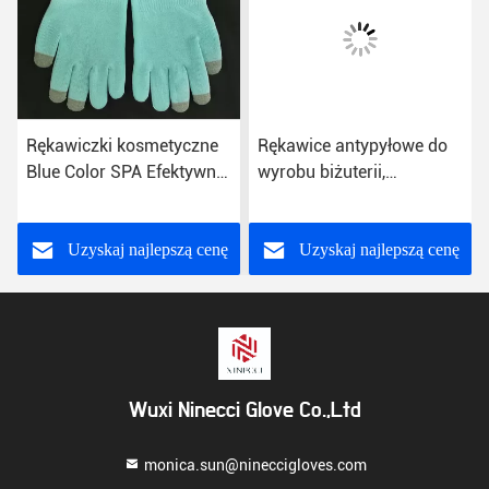
Rękawiczki kosmetyczne
Rękawice antypyłowe do
Blue Color SPA Efektywnie
wyrobu biżuterii,
zmiękczające ręce
rękawiczki z mikrofibry do
biżuterii z sitodrukiem
Uzyskaj najlepszą cenę
Uzyskaj najlepszą cenę
Wuxi Ninecci Glove Co.,Ltd
monica.sun@nineccigloves.com