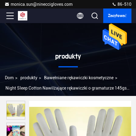
monica.sun@nineccigloves.com
86-510
Zacytować
produkty
Dom
>
produkty
>
Bawełniane rękawiczki kosmetyczne
>
Night Sleep Cotton Nawilżające rękawiczki o gramaturze 145gsm
Delikatne wzornictwo