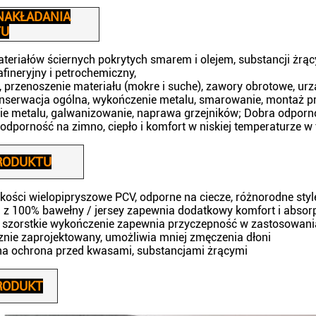
NAKŁADANIA
TU
teriałów ściernych pokrytych smarem i olejem, substancji żrą
fineryjny i petrochemiczny,
a, przenoszenie materiału (mokre i suche), zawory obrotowe, ur
nserwacja ogólna, wykończenie metalu, smarowanie, montaż pr
e metalu, galwanizowanie, naprawa grzejników; Dobra odpor
odporność na zimno, ciepło i komfort w niskiej temperaturze w 
RODUKTU
akości wielopipryszowe PCV, odporne na ciecze, różnorodne styl
z 100% bawełny / jersey zapewnia dodatkowy komfort i absor
b szorstkie wykończenie zapewnia przyczepność w zastosowan
nie zaprojektowany, umożliwia mniej zmęczenia dłoni
 ochrona przed kwasami, substancjami żrącymi
RODUKT