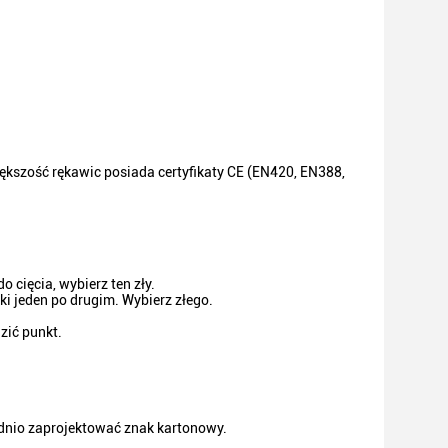
ększość rękawic posiada certyfikaty CE (EN420, EN388,
 cięcia, wybierz ten zły.
i jeden po drugim. Wybierz złego.
zić punkt.
dnio zaprojektować znak kartonowy.