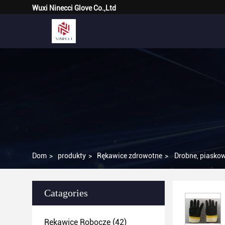
Wuxi Ninecci Glove Co.,Ltd
Dom
>
produkty
>
Rękawice zdrowotne
>
Drobne, piasko
Catagories
Rękawice Robocze
(42)