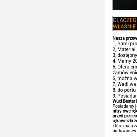
DLACZEG
WŁAŚNIE
Nasza prze
1, Sami pr
2, Materiał
3, dostępny
4, Mamy 20 
5, Oferujem
zamówieni
6, można w
7, Wadliwa 
8, do portu
9, Posiada
Wuxi Bester 
Posiadamy j
nitrylowe rę
przed przeci
rękawiczki z
które mają 
budownictwi