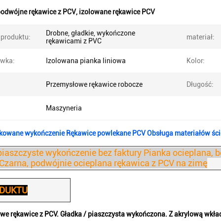
odwójne rękawice z PCV
,
izolowane rękawice PCV
Drobne, gładkie, wykończone
produktu:
materiał:
rękawicami z PVC
wka:
Izolowana pianka liniowa
Kolor:
Przemysłowe rękawice robocze
Długość:
Maszyneria
skowane wykończenie Rękawice powlekane PCV Obsługa materiałów śc
piaszczyste wykończenie bez faktury Pianka ocieplana, 
Czarna, podwójnie ocieplana rękawica z PCV na zimę
ODUKTU
e rękawice z PCV.
Gładka / piaszczysta wykończona. Z akrylową wkła