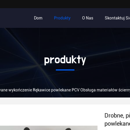
Dom
Produkty
O Nas
Skontaktuj Si
produkty
wane wykończenie Rękawice powlekane PCV Obsługa materiałów ścier
Drobne, 
powlekane