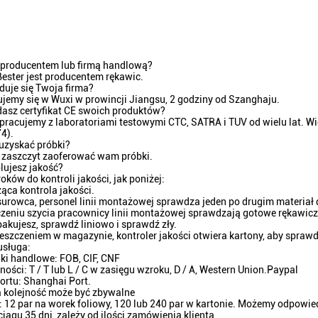
ś producentem lub firmą handlową?
Bester jest producentem rękawic.
jduje się Twoja firma?
ujemy się w Wuxi w prowincji Jiangsu, 2 godziny od Szanghaju.
dasz certyfikat CE swoich produktów?
pracujemy z laboratoriami testowymi CTC, SATRA i TUV od wielu lat. Wi
4).
uzyskać próbki?
 zaszczyt zaoferować wam próbki.
olujesz jakość?
roków do kontroli jakości, jak poniżej:
ąca kontrola jakości.
 surowca, personel linii montażowej sprawdza jeden po drugim materiał do
zeniu szycia pracownicy linii montażowej sprawdzają gotowe rękawiczk
 pakujesz, sprawdź liniowo i sprawdź zły.
eszczeniem w magazynie, kontroler jakości otwiera kartony, aby sprawd
usługa:
ki handlowe: FOB, CIF, CNF
ności: T / T lub L / C w zasięgu wzroku, D / A, Western Union.Paypal
ortu: Shanghai Port.
 kolejność może być zbywalne
 12 par na worek foliowy, 120 lub 240 par w kartonie. Możemy odpowie
iągu 35 dni, zależy od ilości zamówienia klienta