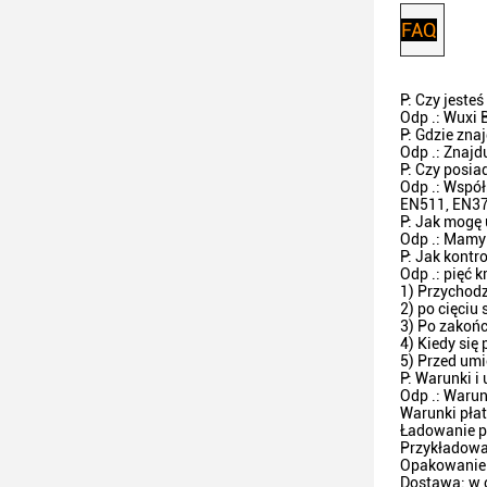
FAQ
P: Czy jeste
Odp .: Wuxi 
P: Gdzie zna
Odp .: Znajd
P: Czy posia
Odp .: Współ
EN511, EN37
P: Jak mogę 
Odp .: Mamy
P: Jak kontr
Odp .: pięć k
1) Przychodz
2) po cięciu
3) Po zakońc
4) Kiedy się
5) Przed umi
P: Warunki i 
Odp .: Warun
Warunki płat
Ładowanie p
Przykładowa
Opakowanie:
Dostawa: w c