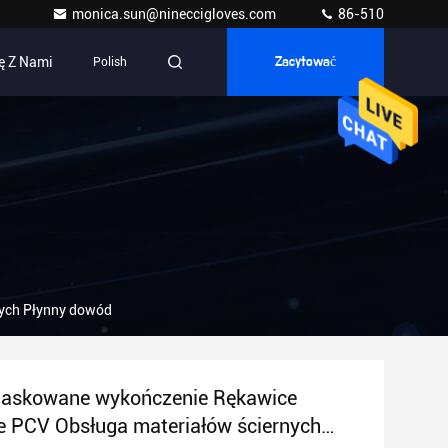
monica.sun@nineccigloves.com
86-510
ę Z Nami
Polish
Zacytować
nych Płynny dowód
piaskowane wykończenie Rękawice
 PCV Obsługa materiałów ściernych