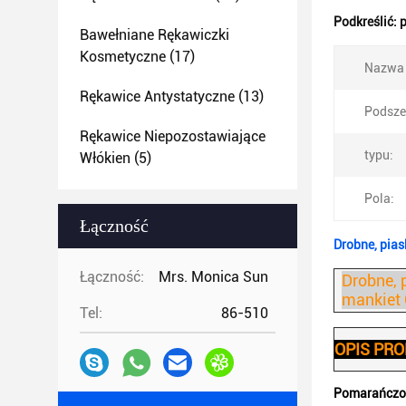
Podkreślić:
p
Bawełniane Rękawiczki
Kosmetyczne
(17)
Nazwa 
Rękawice Antystatyczne
(13)
Podsze
Rękawice Niepozostawiające
typu:
Włókien
(5)
Pola:
Łączność
Drobne, pia
Łączność:
Mrs. Monica Sun
Drobne, 
mankiet 
Tel:
86-510
OPIS PR
Pomarańczow