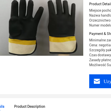
Płynny d
Product Detai
Miejsce poch
Nazwa handlo
Orzecznictwo:
Numer modelu
Payment & Sh
Minimalne za
Cena: negotia
Szczegóły pak
Czas dostawy:
Zasady płatnoś
Możliwość Sup
Uzy
ils
Product Description