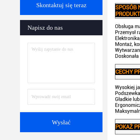
Skontaktuj się teraz
SPOSÓB 
PRODUK
Obsługa ma
Napisz do nas
Przemysł ra
Elektronik
Montaż, ko
Wytwarzani
Doskonała 
CECHY P
Wysokiej j
Podszewka 
Gładkie lu
Ergonomicz
Maksymalna
Wysłać
POKAŻ P