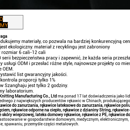
O
 MY
waga
odukujemy materiały, co pozwala na bardziej konkurencyjną cen
 jest ekologiczny.
materiał z recyklingu jest zabroniony
 rozmiar 6 cali-12 cali
serii bezpieczeństwa pracy i zapewnić, że każda seria przeszł
y usługi ODM i przesłać różne style, najnowsze projekty co mie
e OEM.
ystawić list gwarancyjny jakości.
kontrola proporcji tylko 1%
 w Szanghaju jest tylko 2 godziny.
my laboratorium.
Knitting Manufacturing Co., Ltd
ma ponad 17 lat doświadczenia jako lid
ednego z największych producentów rękawic w Chinach, produkującego
kawice do zanurzania, rękawice lateksowe do zanurzania, rękawice pol
ęciem, rękawice odporne na ciepło, rękawice z dzianiny String, rękawice
e skóry wieprzowej, lateks domowy rękawice, rękawice z PE, rękawice d
zastosowanie w gospodarstwie domowym, medycznym, elektronicznym, r
e, spawaniu, przemyśle części metalowych.