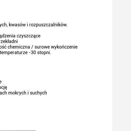
cych, kwasów i rozpuszczalników.
ządzenia czyszczące
zekładni
ność chemiczna / surowe wykończenie
temperaturze -30 stopni.
e
pcję
iach mokrych i suchych