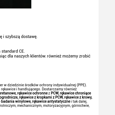
ę i szybszą dostawę.
a standard CE.
siąc dla naszych klientów.
również możemy zrobić
er w dziedzinie środków ochrony indywidualnej (PPE).
 rękawice i handlującego. Dostarczamy również
iuretanowe, rękawice ochronne
z
PCW, rękawice chroniące
 ogrodnicze, rękawice z kropkami z PCW, rękawice z krowy,
o badania winylowe, rękawice antystatyczne
i tak dalej,
olniczym, mechanicznym, motoryzacyjnym, górnictwie,