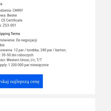
owód
ls
odzenia: CHINY
wa: Bester
 CE Certificate
: ZS3-001
ipping Terms
mówienie: Do negocjacji
ble
owania: 12 par / torebka; 240 par / karton;
 35-50 dni roboczych
ci: Western Union, l/c, T/T
ply: 1 200 000 par miesięcznie
skaj najlepszą cenę