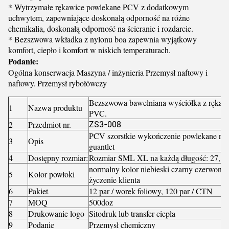
* Wytrzymałe rękawice powlekane PCV z dodatkowym
uchwytem, ​​zapewniające doskonałą odporność na różne
chemikalia, doskonałą odporność na ścieranie i rozdarcie.
* Bezszwowa wkładka z nylonu boa zapewnia wyjątkowy
komfort, ciepło i komfort w niskich temperaturach.
Podanie:
Ogólna konserwacja Maszyna / inżynieria Przemysł naftowy i
naftowy.
Przemysł rybołówczy
Bezszwowa bawełniana wyściółka z rękaw
1
Nazwa produktu
PVC.
2
Przedmiot nr.
ZS3-008
PCV szorstkie wykończenie powlekane na d
3
Opis
guantlet
4
Dostępny rozmiar:
Rozmiar SML XL na każdą długość: 27, 30
normalny kolor niebieski czarny czerwony 
5
Kolor powłoki
życzenie klienta
6
Pakiet
12 par / worek foliowy, 120 par / CTN
7
MOQ
500doz
8
Drukowanie logo
Sitodruk lub transfer ciepła
9
Podanie
Przemysł chemiczny