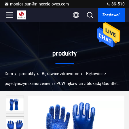
monica.sun@nineccigloves.com
86-510
Zacytować
produkty
Dom
>
produkty
>
Rękawice zdrowotne
>
Rękawice z
pojedynczym zanurzeniem z PCW, rękawica z blokadą Gauntlet
Stabilna robocza