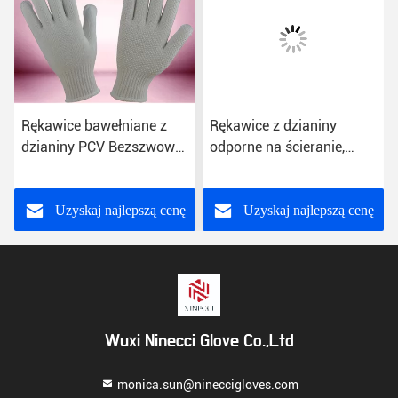
Rękawice bawełniane z
Rękawice z dzianiny
dzianiny PCV Bezszwowe
odporne na ścieranie,
materiały budowlane
rękawice bawełniane z
nietoksyczne
kropkami z PCV Bezpłatne
próbki
Uzyskaj najlepszą cenę
Uzyskaj najlepszą cenę
Wuxi Ninecci Glove Co.,Ltd
monica.sun@nineccigloves.com